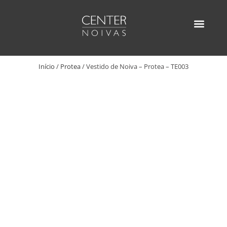
Ir
para
o
AGENDE SUA VISITA
ENCONTRE UM D
conteúdo
Início
/
Protea
/ Vestido de Noiva – Protea – TE003