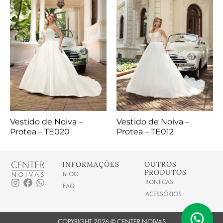
Vestido de Noiva –
Vestido de Noiva –
Protea – TE020
Protea – TE012
INFORMAÇÕES
OUTROS
PRODUTOS
BLOG
I
F
W
BONECAS
FAQ
n
a
h
ACESSÓRIOS
s
c
a
t
e
t
a
b
s
COPYRIGHT 2026 © CENTER NOIVAS