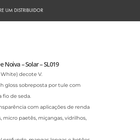
E UM DISTRIBUIDOR
e Noiva – Solar – SL019
t White) decote V.
gh gloss sobreposta por tule com
 fio de seda.
nsparência com aplicações de renda
 micro paetês, miçangas, vidrilhos,
V profundo, mangas longas e botões