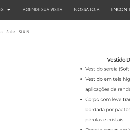
ES
AGENDE SUA VISITA
NOSSA LOJA
ENCONTR
a – Solar – SL019
Vestido D
Vestido sereia (Sof
Vestido em tela hi
aplicações de renda
Corpo com leve tra
bordada por paetês,
pérolas e cristais.
Decote costas em 