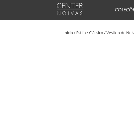
Ir
COLEÇÕ
para
o
conteúdo
Início
/
Estilo
/
Clássico
/ Vestido de Noiv