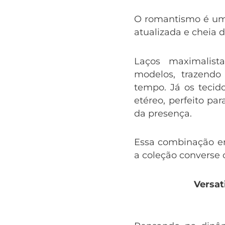
O romantismo é um 
atualizada e cheia de
Laços maximalis
modelos, trazend
tempo. Já os tecid
etéreo, perfeito p
da presença.
Essa combinação en
a coleção converse c
Versat