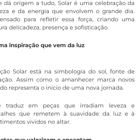
ue dá origem a tudo, Solar é uma celebração da
leza e da energia que envolvem o grande dia.
ensado para refletir essa força, criando uma
ra delicadeza, presença e sofisticação.
a inspiração que vem da luz
ção Solar está na simbologia do sol, fonte de
ovação. Assim como o amanhecer marca novos
do representa o início de uma nova jornada.
se traduz em peças que irradiam leveza e
talhes que remetem à suavidade da luz e à
imentos vividos no altar.
uetas que valorizam e encantam