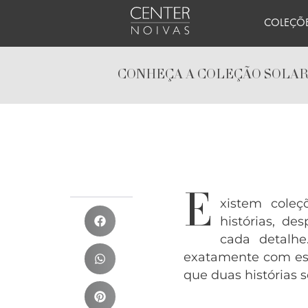
Ir
COLEÇÕ
para
o
conteúdo
CONHEÇA A COLEÇÃO SOLAR
E
xistem coleç
histórias, d
cada detalh
exatamente com es
que duas histórias 