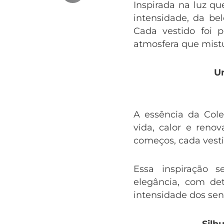
Inspirada na luz q
intensidade, da be
Cada vestido foi p
atmosfera que mistu
Um
A essência da Cole
vida, calor e ren
começos, cada vesti
Essa inspiração 
elegância, com de
intensidade dos sent
Silh