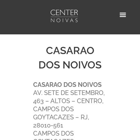
Ir
para
o
AGENDE SUA VISITA
ENCONTRE UM D
conteúdo
CASARAO
DOS NOIVOS
CASARAO DOS NOIVOS
AV. SETE DE SETEMBRO,
463 – ALTOS – CENTRO,
CAMPOS DOS
GOYTACAZES – RJ,
28010-561
CAMPOS DOS