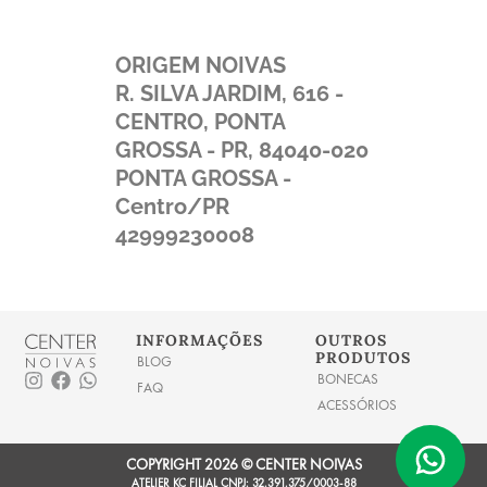
ORIGEM NOIVAS
R. SILVA JARDIM, 616 -
CENTRO, PONTA
GROSSA - PR, 84040-020
PONTA GROSSA -
Centro/PR
42999230008
INFORMAÇÕES
OUTROS
PRODUTOS
BLOG
I
F
W
BONECAS
FAQ
n
a
h
ACESSÓRIOS
s
c
a
t
e
t
a
b
s
COPYRIGHT 2026 © CENTER NOIVAS
g
o
a
ATELIER KC FILIAL CNPJ: 32.391.375/0003-88