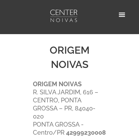
Ir
para
o
AGENDE SUA VISITA
ENCONTRE UM D
conteúdo
ORIGEM
NOIVAS
ORIGEM NOIVAS
R. SILVA JARDIM, 616 –
CENTRO, PONTA
GROSSA – PR, 84040-
020
PONTA GROSSA -
Centro/PR
42999230008