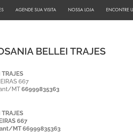
ES
AGENDE SUA VISITA
NOSSA LOJA
ENCONTRE U
OSANIA BELLEI TRAJES
 TRAJES
EIRAS 667
yant/MT
66999835363
 TRAJES
EIRAS 667
yant/MT
66999835363