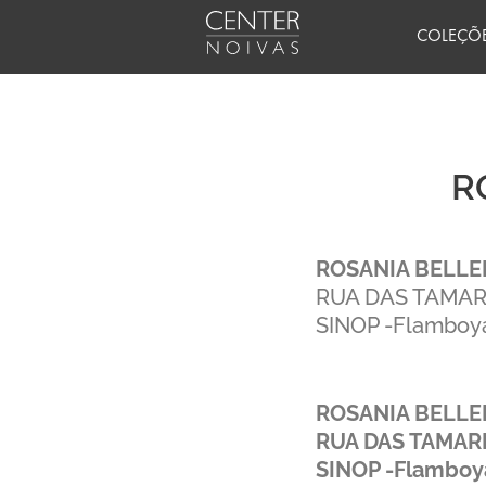
Ir
COLEÇÕ
para
o
conteúdo
R
ROSANIA BELLEI
RUA DAS TAMAR
SINOP -Flambo
ROSANIA BELLEI
RUA DAS TAMAR
SINOP -Flambo