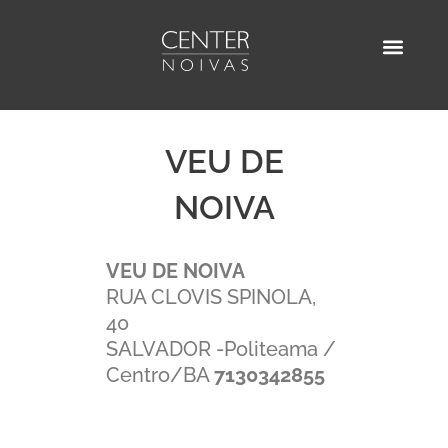
Ir
para
o
AGENDE SUA VISITA
ENCONTRE UM D
conteúdo
VEU DE
NOIVA
VEU DE NOIVA
RUA CLOVIS SPINOLA,
40
SALVADOR -Politeama /
Centro/BA
7130342855