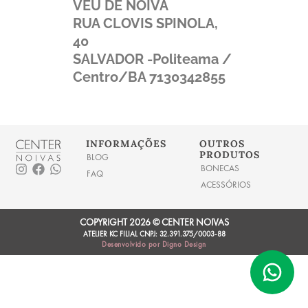
VEU DE NOIVA
RUA CLOVIS SPINOLA,
40
SALVADOR -Politeama /
Centro/BA
7130342855
INFORMAÇÕES
OUTROS
PRODUTOS
BLOG
I
F
W
BONECAS
FAQ
n
a
h
ACESSÓRIOS
s
c
a
t
e
t
a
b
s
COPYRIGHT 2026 © CENTER NOIVAS
g
o
a
ATELIER KC FILIAL CNPJ: 32.391.375/0003-88
r
o
p
Desenvolvido por Digno Design
a
k
p
m