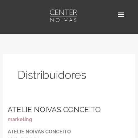
Ir
para
o
AGENDE SUA VISITA
ENCONTRE UM D
conteúdo
Distribuidores
ATELIE NOIVAS CONCEITO
ATELIE
NOIVAS
marketing
CONCEITO
ATELIE NOIVAS CONCEITO