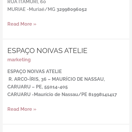
RUA ITAMURI, 60
MURIAE -Muriaé/MG
32998096052
Read More »
ESPAÇO NOIVAS ATELIE
ESPAÇO
NOIVAS
marketing
ATELIE
ESPAÇO NOIVAS ATELIE
R. ARCO-ÍRIS, 36 – MAURÍCIO DE NASSAU,
CARUARU – PE, 55014-405
CARUARU -Maurício de Nassau/PE
81998141417
Read More »