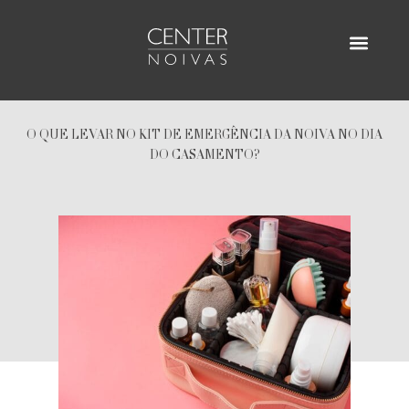
Ir
para
o
AGENDE SUA VISITA
ENCONTRE UM D
conteúdo
O QUE LEVAR NO KIT DE EMERGÊNCIA DA NOIVA NO DIA
DO CASAMENTO?