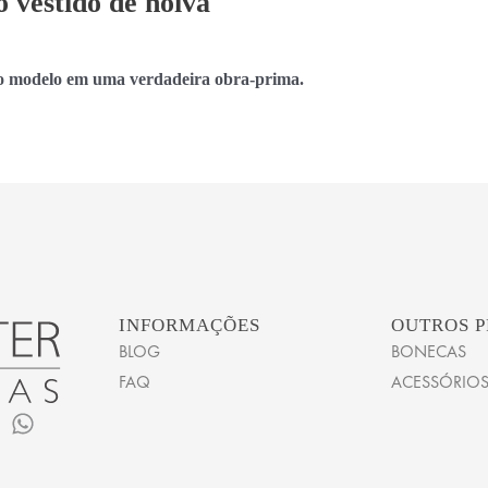
 vestido de noiva
a o modelo em uma verdadeira obra-prima.
INFORMAÇÕES
OUTROS 
BLOG
BONECAS
FAQ
ACESSÓRIO
W
h
a