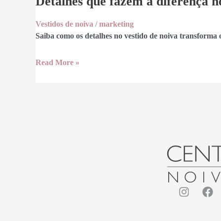
Detalhes que fazem a diferença no
Vestidos de noiva
/
marketing
Saiba como os detalhes no vestido de noiva transform
Read More »
I
F
n
a
s
c