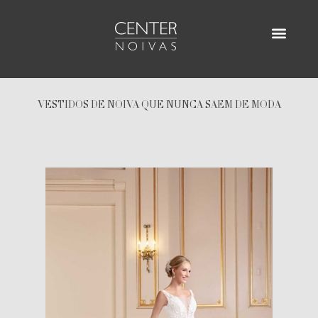
Ir
para
o
AGENDE SUA VISITA
ENCONTRE UM D
conteúdo
VESTIDOS DE NOIVA QUE NUNCA SAEM DE MODA