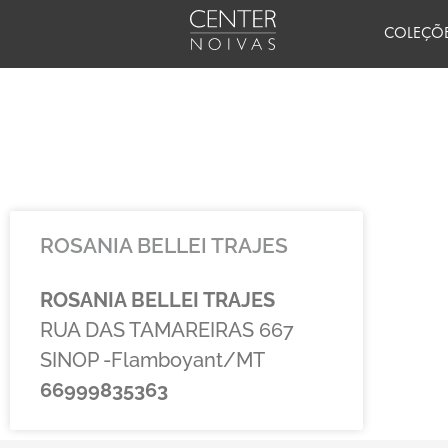
Ir
COLEÇÕ
para
o
conteúdo
ROSANIA BELLEI TRAJES
ROSANIA BELLEI TRAJES
RUA DAS TAMAREIRAS 667
SINOP -Flamboyant/MT
66999835363