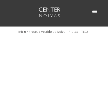
Ir
para
o
AGENDE SUA VISITA
ENCONTRE UM D
conteúdo
Início
/
Protea
/ Vestido de Noiva – Protea – TE021