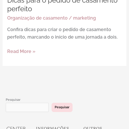
Dicas para o pedido de casamento
pedido
perfeito
de
Organização de casamento
/
marketing
casamento
Confira dicas para criar o pedido de casamento
perfeito
perfeito, marcando o início de uma jornada a dois.
Read More »
Pesquisar
Pesquisar
INFORMAÇÕES
OUTROS