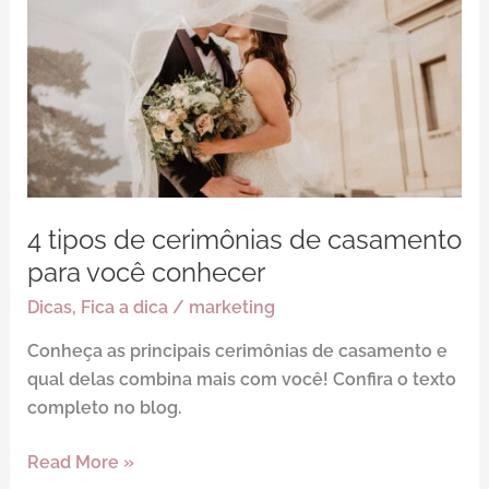
de
cerimônias
de
casamento
para
você
conhecer
4 tipos de cerimônias de casamento
para você conhecer
Dicas
,
Fica a dica
/
marketing
Conheça as principais cerimônias de casamento e
qual delas combina mais com você! Confira o texto
completo no blog.
Read More »