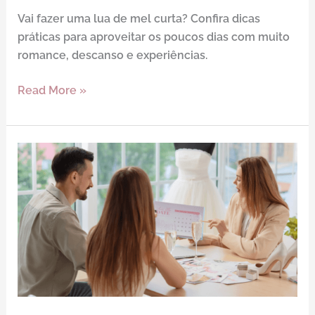
Vai fazer uma lua de mel curta? Confira dicas
práticas para aproveitar os poucos dias com muito
romance, descanso e experiências.
Read More »
Cronograma
da
noiva:
o
que
planejar
em
janeiro
para