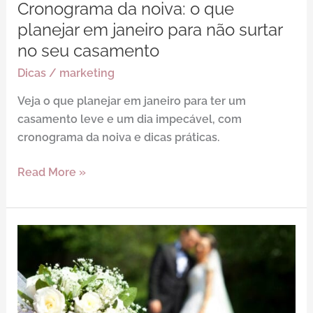
não
Cronograma da noiva: o que
surtar
planejar em janeiro para não surtar
no
no seu casamento
seu
Dicas
/
marketing
casamento
Veja o que planejar em janeiro para ter um
casamento leve e um dia impecável, com
cronograma da noiva e dicas práticas.
Read More »
Como
escolher
a
data
certa