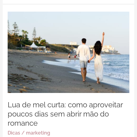
Lua
de
mel
curta:
como
aproveitar
poucos
dias
sem
abrir
mão
do
Lua de mel curta: como aproveitar
romance
poucos dias sem abrir mão do
romance
Dicas
/
marketing