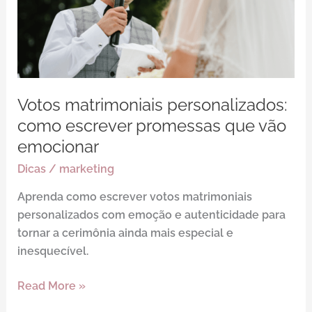
escrever
promessas
que
vão
emocionar
Votos matrimoniais personalizados:
como escrever promessas que vão
emocionar
Dicas
/
marketing
Aprenda como escrever votos matrimoniais
personalizados com emoção e autenticidade para
tornar a cerimônia ainda mais especial e
inesquecível.
Read More »